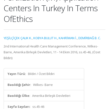
Centers In Turkey In Terms
OfEthics
YEŞİLÇİÇEK ÇALIK K.
,
KOBYA BULUT H.
,
KAHRİMAN İ.
,
DEMİRBAĞ B. C.
2nd International Health Care Management Conference, Wilkes-
Barre, Amerika Birleşik Devletleri, 11 - 14 Ekim 2016, ss.45-46, (Özet
Bildiri)
Yayın Türü:
Bildiri / Özet Bildiri
Basıldığı Şehir:
Wilkes- Barre
Basıldığı Ülke:
Amerika Birleşik Devletleri
Sayfa Sayıları:
ss.45-46