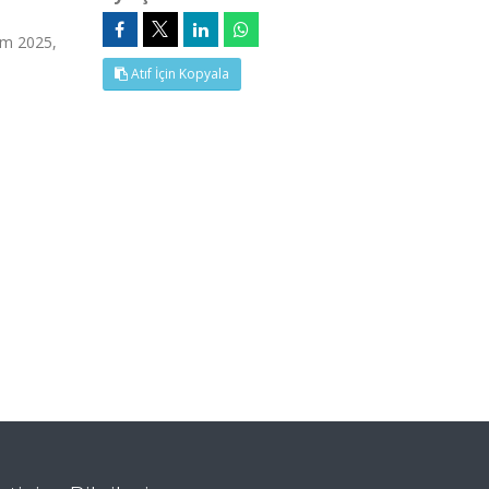
im 2025,
Atıf İçin Kopyala