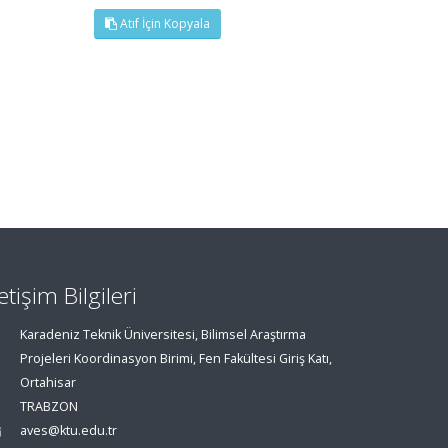
Atıf İçin Kopyala
letişim Bilgileri
Karadeniz Teknik Üniversitesi, Bilimsel Araştırma
Projeleri Koordinasyon Birimi, Fen Fakültesi Giriş Katı,
Ortahisar
TRABZON
aves@ktu.edu.tr