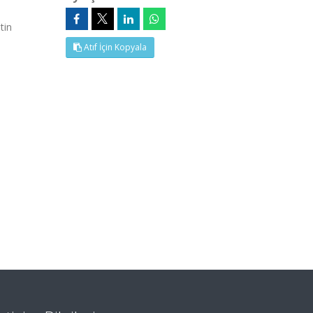
tin
Atıf İçin Kopyala