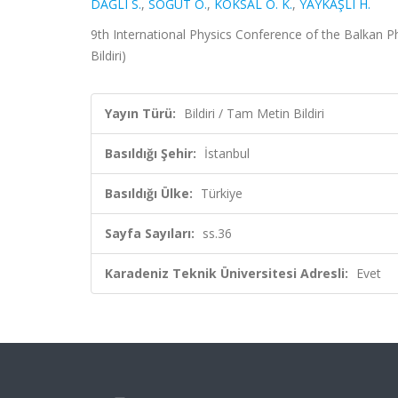
DAĞLI S.
,
SÖĞÜT Ö.
,
KÖKSAL O. K.
,
YAYKAŞLI H.
9th International Physics Conference of the Balkan Ph
Bildiri)
Yayın Türü:
Bildiri / Tam Metin Bildiri
Basıldığı Şehir:
İstanbul
Basıldığı Ülke:
Türkiye
Sayfa Sayıları:
ss.36
Karadeniz Teknik Üniversitesi Adresli:
Evet