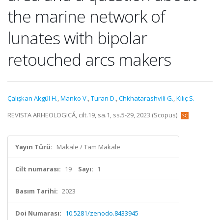
the marine network of
lunates with bipolar
retouched arcs makers
Çalışkan Akgül H.
,
Manko V.
,
Turan D.
,
Chkhatarashvili G.
,
Kılıç S.
REVISTA ARHEOLOGICĂ, cilt.19, sa.1, ss.5-29, 2023 (Scopus)
Yayın Türü:
Makale / Tam Makale
Cilt numarası:
19
Sayı:
1
Basım Tarihi:
2023
Doi Numarası:
10.5281/zenodo.8433945