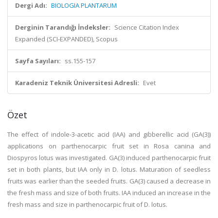
Dergi Adı:
BIOLOGIA PLANTARUM
Derginin Tarandığı İndeksler:
Science Citation Index
Expanded (SCI-EXPANDED), Scopus
Sayfa Sayıları:
ss.155-157
Karadeniz Teknik Üniversitesi Adresli:
Evet
Özet
The effect of indole-3-acetic acid (IAA) and gibberellic acid (GA(3))
applications on parthenocarpic fruit set in Rosa canina and
Diospyros lotus was investigated. GA(3) induced parthenocarpic fruit
set in both plants, but IAA only in D. lotus. Maturation of seedless
fruits was earlier than the seeded fruits. GA(3) caused a decrease in
the fresh mass and size of both fruits. IAA induced an increase in the
fresh mass and size in parthenocarpic fruit of D. lotus.