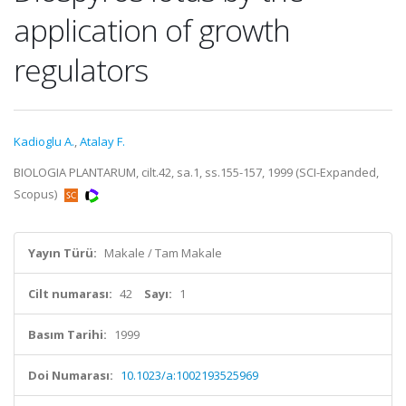
application of growth
regulators
Kadioglu A.
,
Atalay F.
BIOLOGIA PLANTARUM, cilt.42, sa.1, ss.155-157, 1999 (SCI-Expanded,
Scopus)
Yayın Türü:
Makale / Tam Makale
Cilt numarası:
42
Sayı:
1
Basım Tarihi:
1999
Doi Numarası:
10.1023/a:1002193525969