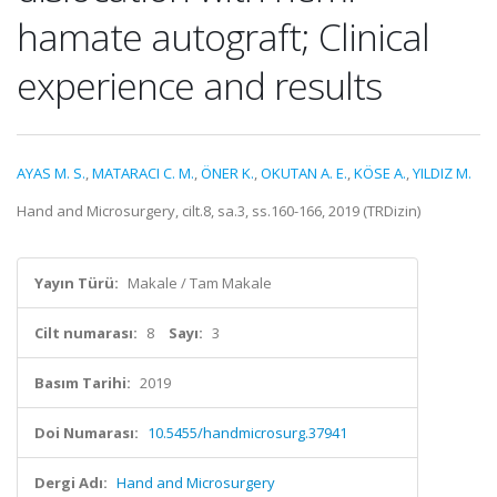
hamate autograft; Clinical
experience and results
AYAS M. S.
,
MATARACI C. M.
,
ÖNER K.
,
OKUTAN A. E.
,
KÖSE A.
,
YILDIZ M.
Hand and Microsurgery, cilt.8, sa.3, ss.160-166, 2019 (TRDizin)
Yayın Türü:
Makale / Tam Makale
Cilt numarası:
8
Sayı:
3
Basım Tarihi:
2019
Doi Numarası:
10.5455/handmicrosurg.37941
Dergi Adı:
Hand and Microsurgery