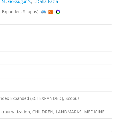
 N.
,
Goksugur Y.
,
...Daha Fazla
I-Expanded, Scopus)
 Index Expanded (SCI-EXPANDED), Scopus
re, traumatization, CHILDREN, LANDMARKS, MEDICINE