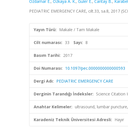
Ozdamar E.
,
Ozkaya A. K.
,
Guler E.
,
Cantay B.
,
Karabel
PEDIATRIC EMERGENCY CARE, cilt.33, sa.8, 2017 (SC
Yayın Türü:
Makale / Tam Makale
Cilt numarası:
33
Sayı:
8
Basım Tarihi:
2017
Doi Numarası:
10.1097/pec.0000000000000593
Dergi Adı:
PEDIATRIC EMERGENCY CARE
Derginin Tarandığı İndeksler:
Science Citation
Anahtar Kelimeler:
ultrasound, lumbar punctu
Karadeniz Teknik Üniversitesi Adresli:
Hayır