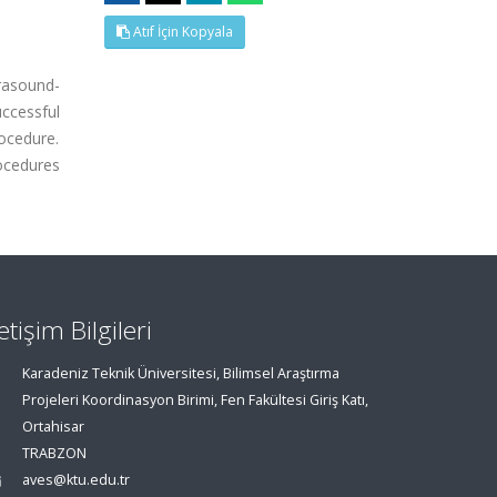
Atıf İçin Kopyala
trasound-
ccessful
ocedure.
rocedures
letişim Bilgileri
Karadeniz Teknik Üniversitesi, Bilimsel Araştırma
Projeleri Koordinasyon Birimi, Fen Fakültesi Giriş Katı,
Ortahisar
TRABZON
aves@ktu.edu.tr