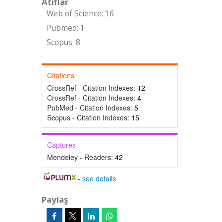
Atıflar
Web of Science: 16
Pubmed: 1
Scopus: 8
Citations
CrossRef - Citation Indexes:
12
CrossRef - Citation Indexes:
4
PubMed - Citation Indexes:
5
Scopus - Citation Indexes:
15
Captures
Mendeley - Readers:
42
-
see details
Paylaş