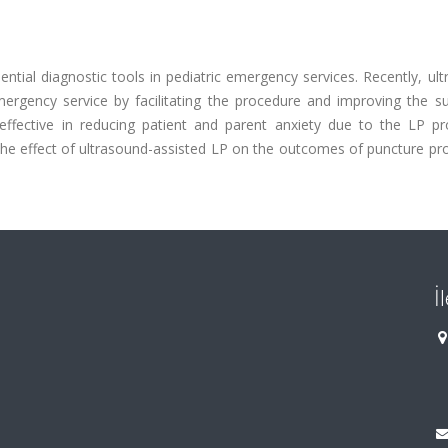
tial diagnostic tools in pediatric emergency services. Recently, ul
ergency service by facilitating the procedure and improving the su
effective in reducing patient and parent anxiety due to the LP pr
 the effect of ultrasound-assisted LP on the outcomes of puncture p
İ