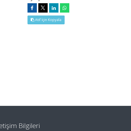
Atıf İçin Kopyala
letişim Bilgileri