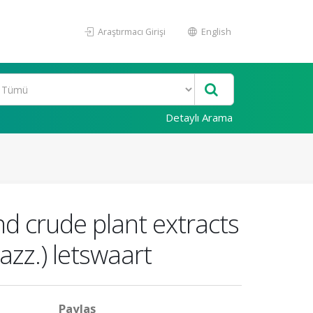
Araştırmacı Girişi
English
Detaylı Arama
and crude plant extracts
zz.) letswaart
Paylaş