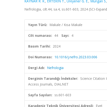
KAYNAR R. K.
,
ERTEKİN T.
,
Üreyener G. E.
,
Mungan S.
Nefrologia, cilt.44, sa.4, ss.601-603, 2024 (SCI-Expa
Yayın Türü:
Makale / Kısa Makale
Cilt numarası:
44
Sayı:
4
Basım Tarihi:
2024
Doi Numarası:
10.1016/j.nefro.2023.03.006
Dergi Adı:
Nefrologia
Derginin Tarandığı İndeksler:
Science Citation
Access Journals, DIALNET
Sayfa Sayıları:
ss.601-603
Karadeniz Teknik Üniversitesi Adresli:
Evet