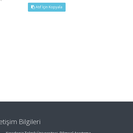
Atıf İçin Kopyala
letişim Bilgileri