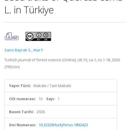
L. in Türkiye
Sancı Bayrak S.
,
Atar F.
Turkish journal of forest science (Online), cilt.10, sa.1, ss.1-18, 2026
(TRDizin)
Yayın Türü:
Makale / Tam Makale
Cilt numarası:
10
Sayı:
1
Basım Tarihi:
2026
Doi Numarası:
10.32328/turkjforsci.1892423