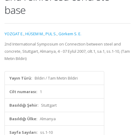
base
YOZGAT E.
,
HÜSEM M.
,
PUL S.
,
Görkem S. E.
2nd International Symposium on Connection between steel and
concrete, Stuttgart, Almanya, 4 - 07 Eylül 2007, cilt.1, sa.1, ss.1-10, (Tam
Metin Bildiri)
Yayın Türü:
Bildiri / Tam Metin Bildiri
Cilt numarası:
1
Basıldığı Şehir:
Stuttgart
Basıldığı Ülke:
Almanya
Sayfa Sayıları:
ss.1-10