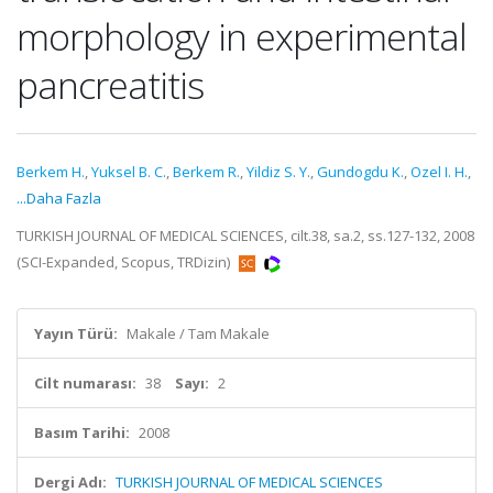
morphology in experimental
pancreatitis
Berkem H.
,
Yuksel B. C.
,
Berkem R.
,
Yildiz S. Y.
,
Gundogdu K.
,
Ozel I. H.
,
...Daha Fazla
TURKISH JOURNAL OF MEDICAL SCIENCES, cilt.38, sa.2, ss.127-132, 2008
(SCI-Expanded, Scopus, TRDizin)
Yayın Türü:
Makale / Tam Makale
Cilt numarası:
38
Sayı:
2
Basım Tarihi:
2008
Dergi Adı:
TURKISH JOURNAL OF MEDICAL SCIENCES