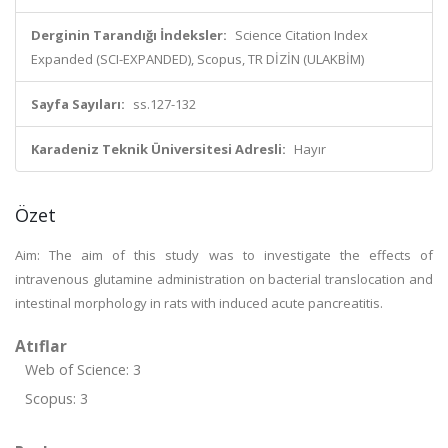
Derginin Tarandığı İndeksler:
Science Citation Index
Expanded (SCI-EXPANDED), Scopus, TR DİZİN (ULAKBİM)
Sayfa Sayıları:
ss.127-132
Karadeniz Teknik Üniversitesi Adresli:
Hayır
Özet
Aim: The aim of this study was to investigate the effects of
intravenous glutamine administration on bacterial translocation and
intestinal morphology in rats with induced acute pancreatitis.
Atıflar
Web of Science: 3
Scopus: 3