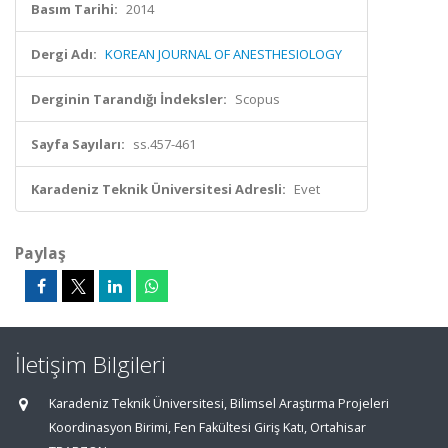
Basım Tarihi:
2014
Dergi Adı:
KOREAN JOURNAL OF ANESTHESIOLOGY
Derginin Tarandığı İndeksler:
Scopus
Sayfa Sayıları:
ss.457-461
Karadeniz Teknik Üniversitesi Adresli:
Evet
Paylaş
İletişim Bilgileri
Karadeniz Teknik Üniversitesi, Bilimsel Araştırma Projeleri
Koordinasyon Birimi, Fen Fakültesi Giriş Katı, Ortahisar