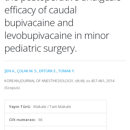
efficacy of caudal
bupivacaine and
levobupivacaine in minor
pediatric surgery.
ŞEN A.
,
ÇOLAK M. S.
,
ERTÜRK E.
,
TOMAK Y.
KOREAN JOURNAL OF ANESTHESIOLOGY, cilt.66, ss.457-461, 2014
(Scopus)
Yayın Türü:
Makale / Tam Makale
Cilt numarası:
66