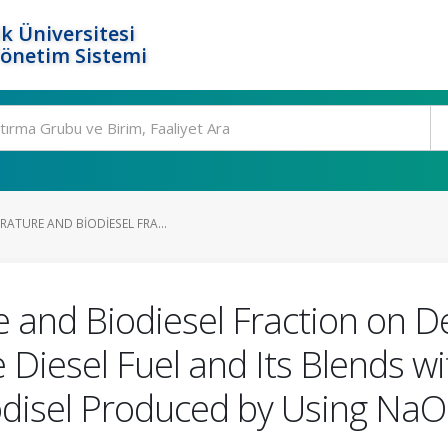
k Üniversitesi
Yönetim Sistemi
RATURE AND BIODIESEL FRA...
 and Biodiesel Fraction on De
 Diesel Fuel and Its Blends w
Biodisel Produced by Using Na