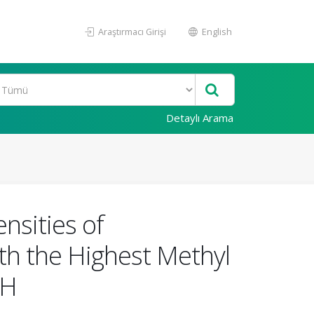
Araştırmacı Girişi
English
Detaylı Arama
nsities of
ith the Highest Methyl
OH