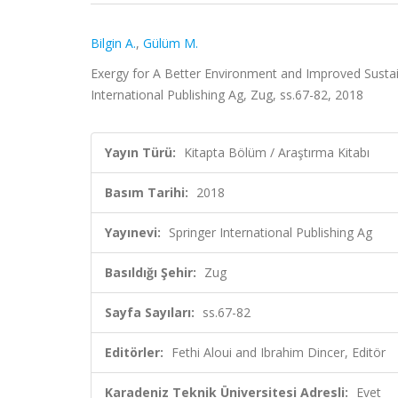
Bilgin A.
,
Gülüm M.
Exergy for A Better Environment and Improved Sustaina
International Publishing Ag, Zug, ss.67-82, 2018
Yayın Türü:
Kitapta Bölüm / Araştırma Kitabı
Basım Tarihi:
2018
Yayınevi:
Springer International Publishing Ag
Basıldığı Şehir:
Zug
Sayfa Sayıları:
ss.67-82
Editörler:
Fethi Aloui and Ibrahim Dincer, Editör
Karadeniz Teknik Üniversitesi Adresli:
Evet