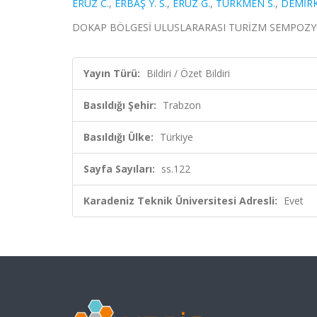
ERÜZ C.
,
ERBAŞ Y. S.
,
ERÜZ G.
,
TÜRKMEN S.
,
DEMİRK
DOKAP BÖLGESİ ULUSLARARASI TURİZM SEMPOZYUMU, Tr
Yayın Türü:
Bildiri / Özet Bildiri
Basıldığı Şehir:
Trabzon
Basıldığı Ülke:
Türkiye
Sayfa Sayıları:
ss.122
Karadeniz Teknik Üniversitesi Adresli:
Evet