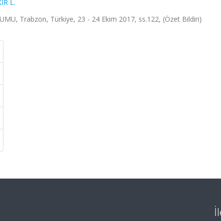
IR L.
abzon, Türkiye, 23 - 24 Ekim 2017, ss.122, (Özet Bildiri)
İ