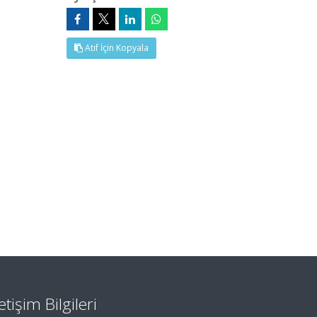
Atıf İçin Kopyala
letişim Bilgileri