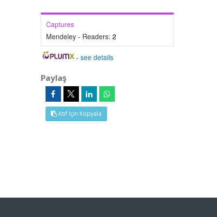
Captures
Mendeley - Readers:
2
-
see details
Paylaş
Atıf İçin Kopyala