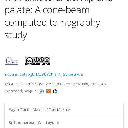
palate: A cone-beam
computed tomography
study
Ercan E.
,
Celikoglu M.
,
BÜYÜK S. K.
,
Sekerci A. E.
ANGLE ORTHODONTIST, cilt.85, sa.6, ss.1003-1008, 2015 (SCI-
Expanded, Scopus)
Yayın Türü:
Makale / Tam Makale
Cilt numarası:
85
Sayı:
6