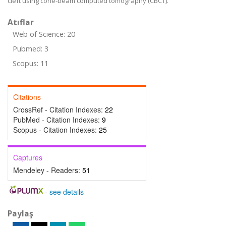
cleft using cone-beam computed tomography (CBCT).
Atıflar
Web of Science: 20
Pubmed: 3
Scopus: 11
Citations
CrossRef - Citation Indexes:
22
PubMed - Citation Indexes:
9
Scopus - Citation Indexes:
25
Captures
Mendeley - Readers:
51
-
see details
Paylaş