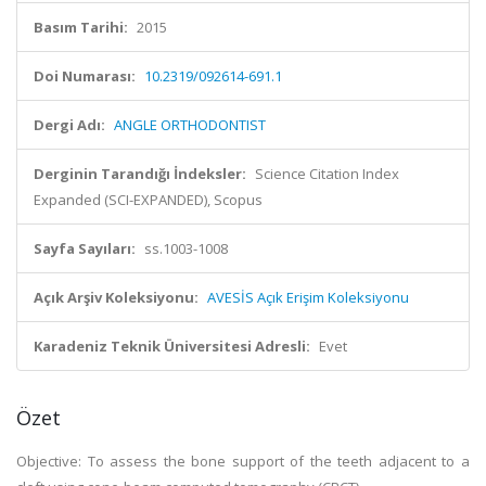
Basım Tarihi:
2015
Doi Numarası:
10.2319/092614-691.1
Dergi Adı:
ANGLE ORTHODONTIST
Derginin Tarandığı İndeksler:
Science Citation Index
Expanded (SCI-EXPANDED), Scopus
Sayfa Sayıları:
ss.1003-1008
Açık Arşiv Koleksiyonu:
AVESİS Açık Erişim Koleksiyonu
Karadeniz Teknik Üniversitesi Adresli:
Evet
Özet
Objective: To assess the bone support of the teeth adjacent to a