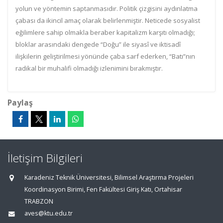
yolun ve yön
temin saptanmasıdır. Politik çizgisini aydınlatma
çabası da ikincil amaç olarak belirlen
miştir. Neticede sosyalist
eğilimlere sahip olmakla beraber kapitalizm karşıtı olmadığı;
bloklar arasındaki dengede “Doğu” ile siyasî ve iktisadî
ilişkilerin geliştirilmesi yönünde
çaba sarf ederken, “Batı”nın
radikal bir muhalifi olmadığı izlenimini bırakmıştır.
Paylaş
İletişim Bilgileri
Karadeniz Teknik Üniversitesi, Bilimsel Araştırma Projeleri
Koordinasyon Birimi, Fen Fakültesi Giriş Katı, Ortahisar
TRABZON
aves@ktu.edu.tr