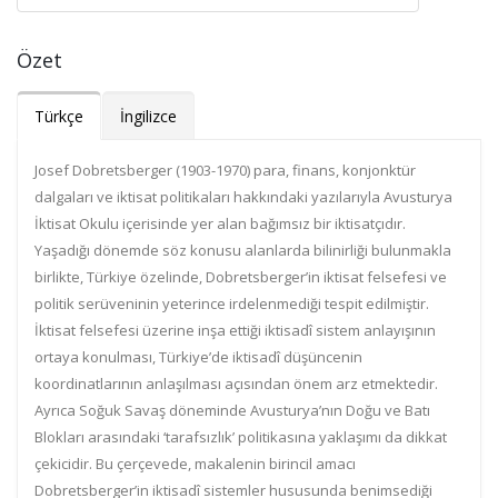
Özet
Türkçe
İngilizce
Josef Dobretsberger (1903-1970) para, finans, konjonktür
dalgaları ve iktisat politika
ları hakkındaki yazılarıyla Avusturya
İktisat Okulu içerisinde yer alan bağımsız bir ikti
satçıdır.
Yaşadığı dönemde söz konusu alanlarda bilinirliği bulunmakla
birlikte, Türkiye
özelinde, Dobretsberger’in iktisat felsefesi ve
politik serüveninin yeterince irdelenmedi
ği tespit edilmiştir.
İktisat felsefesi üzerine inşa ettiği iktisadî sistem anlayışının
ortaya
konulması, Türkiye’de iktisadî düşüncenin
koordinatlarının anlaşılması açısından önem
arz etmektedir.
Ayrıca Soğuk Savaş döneminde Avusturya’nın Doğu ve Batı
Blokları ara
sındaki ‘tarafsızlık’ politikasına yaklaşımı da dikkat
çekicidir. Bu çerçevede, makalenin
birincil amacı
Dobretsberger’in iktisadî sistemler hususunda benimsediği