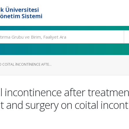
k Üniversitesi
Yönetim Sistemi
 COITAL INCONTINENCE AFTE...
 incontinence after treatment
 and surgery on coital incont