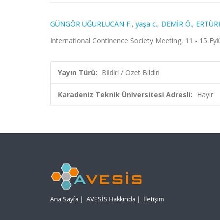
GÜNGÖR UĞURLUCAN F.
,
yaşa c.
,
DEMİR Ö.
,
ERTÜRK
International Continence Society Meeting, 11 - 15 Eylül
Yayın Türü:
Bildiri / Özet Bildiri
Karadeniz Teknik Üniversitesi Adresli:
Hayır
Ana Sayfa
|
AVESİS Hakkında
|
İletişim