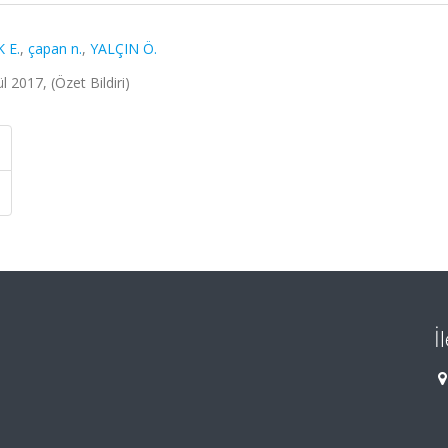
 E.
,
çapan n.
,
YALÇIN Ö.
 2017, (Özet Bildiri)
İ