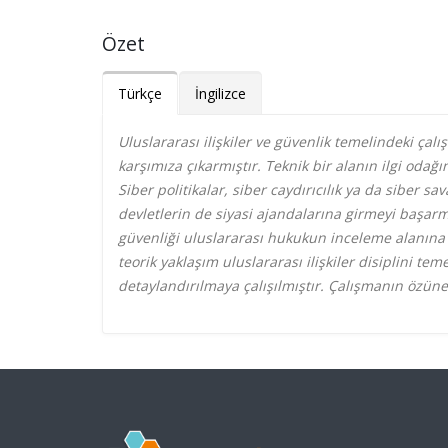
Özet
Türkçe
İngilizce
Uluslararası ilişkiler ve güvenlik temelindeki çalı
karşımıza çıkarmıştır. Teknik bir alanın ilgi odağ
Siber politikalar, siber caydırıcılık ya da siber s
devletlerin de siyasi ajandalarına girmeyi başarmı
güvenliği uluslararası hukukun inceleme alanına t
teorik yaklaşım uluslararası ilişkiler disiplini te
detaylandırılmaya çalışılmıştır. Çalışmanın özüne 