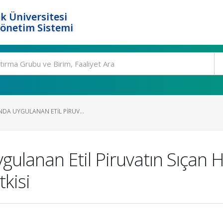
k Üniversitesi
Yönetim Sistemi
NDA UYGULANAN ETIL PIRUV...
ygulanan Etil Piruvatın Sıça
kisi