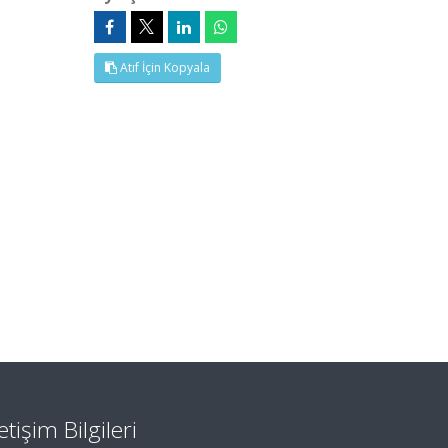
Atıf İçin Kopyala
letişim Bilgileri