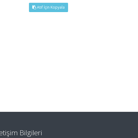
Atıf İçin Kopyala
letişim Bilgileri