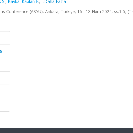
 S.
,
Baykal Kablan E.
,
...Daha Fazla
ions Conference (ASYU), Ankara, Türkiye, 16 - 18 Ekim 2024, ss.1-5, (
48