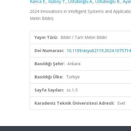
Kanca E.
,
Gülsoy T.
,
Üstübioğlu A.
,
Üstübioğlu B.
,
Ayas
2024 Innovations in Intelligent Systems and Applicat
Metin Bildiri)
Yayın Türü:
Bildiri / Tam Metin Bildiri
Doi Numarası:
10.1109/asyu62119.2024.107571
Basıldığı Şehir:
Ankara
Basıldığı Ülke:
Türkiye
Sayfa Sayıları:
ss.1-5
Karadeniz Teknik Üniversitesi Adresli:
Evet