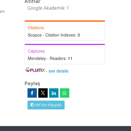
Atıflar
Google Akademik: 1
Tam
Citations
Scopus - Citation Indexes:
3
Captures
Mendeley - Readers:
11
-
see details
Paylaş
Atıf İçin Kopyala