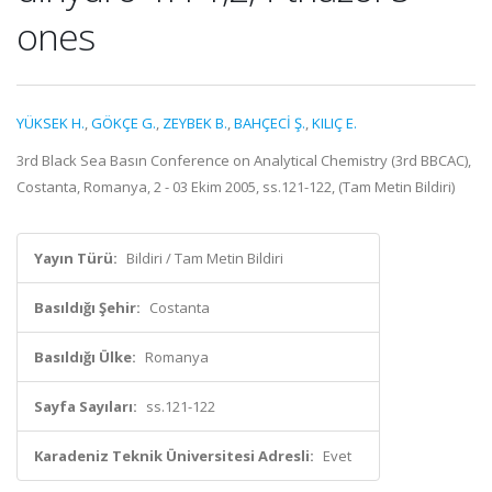
ones
YÜKSEK H.
,
GÖKÇE G.
,
ZEYBEK B.
,
BAHÇECİ Ş.
,
KILIÇ E.
3rd Black Sea Basın Conference on Analytical Chemistry (3rd BBCAC),
Costanta, Romanya, 2 - 03 Ekim 2005, ss.121-122, (Tam Metin Bildiri)
Yayın Türü:
Bildiri / Tam Metin Bildiri
Basıldığı Şehir:
Costanta
Basıldığı Ülke:
Romanya
Sayfa Sayıları:
ss.121-122
Karadeniz Teknik Üniversitesi Adresli:
Evet