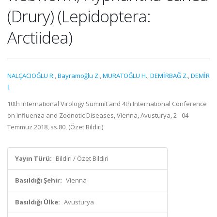
(Drury) (Lepidoptera:
Arctiidea)
NALÇACIOĞLU R.
,
Bayramoğlu Z.
,
MURATOĞLU H.
,
DEMİRBAĞ Z.
,
DEMİR
İ.
10th International Virology Summit and 4th International Conference
on Influenza and Zoonotic Diseases, Vienna, Avusturya, 2 - 04
Temmuz 2018, ss.80, (Özet Bildiri)
Yayın Türü:
Bildiri / Özet Bildiri
Basıldığı Şehir:
Vienna
Basıldığı Ülke:
Avusturya