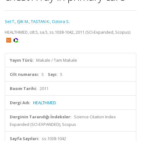
Set T.
,
IŞIK M.
,
TASTAN K.
,
Oztora S.
HEALTHMED, cilt.5, sa.5, ss.1038-1042, 2011 (SCI-Expanded, Scopus)
Yayın Türü:
Makale / Tam Makale
Cilt numarası:
5
Sayı:
5
Basım Tarihi:
2011
Dergi Adı:
HEALTHMED
Derginin Tarandığı İndeksler:
Science Citation Index
Expanded (SCI-EXPANDED), Scopus
Sayfa Sayıları:
ss.1038-1042