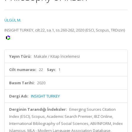
ÜLGÜL M.
INSIGHT TURKEY, cilt.22, sa.1, ss.260-262, 2020 (ESCI, Scopus, TRDizin)
Yayın Türü:
Makale / Kitap İncelemesi
Cilt numarası:
22
Sayı:
1
Basım Tarihi:
2020
Dergi Adı:
INSIGHT TURKEY
Derginin Tarandığı İndeksler:
Emerging Sources Citation
Index (ESCI), Scopus, Academic Search Premier, IBZ Online,
International Bibliography of Social Sciences, ABI/INFORM, Index
Islamicus, MLA - Modern Language Association Database,