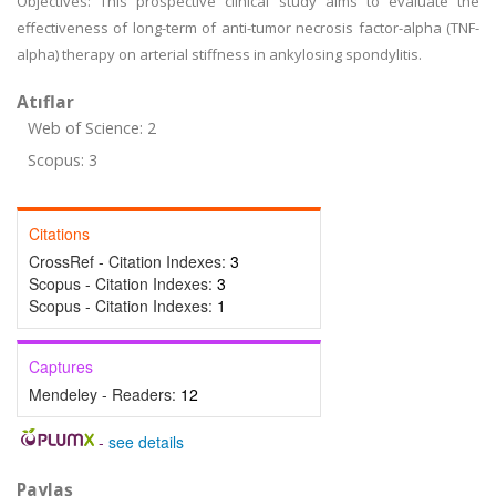
Objectives: This prospective clinical study aims to evaluate the
effectiveness of long-term of anti-tumor necrosis factor-alpha (TNF-
alpha) therapy on arterial stiffness in ankylosing spondylitis.
Atıflar
Web of Science: 2
Scopus: 3
Citations
CrossRef - Citation Indexes:
3
Scopus - Citation Indexes:
3
Scopus - Citation Indexes:
1
Captures
Mendeley - Readers:
12
-
see details
Paylaş