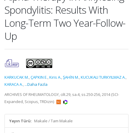
Spondylitis: Results With
Long-Term Two Year-Follow-
Up
KARKUCAK M.
,
ÇAPKIN E.
,
Kiris A.
,
ŞAHİN M.
,
KUCUKALI TURKYILMAZ A.
,
KARACA A.
,
...Daha Fazla
ARCHIVES OF RHEUMATOLOGY, cilt.29, sa.4, ss.250-256, 2014 (SCI-
Expanded, Scopus, TRDizin)
Yayın Türü:
Makale / Tam Makale