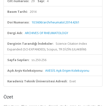
Cilt numarası:
29
Sayı:
4
Basım Tarihi:
2014
Doi Numarası:
10.5606/archrheumatol.2014.4261
Dergi Adı:
ARCHIVES OF RHEUMATOLOGY
Derginin Tarandığı İndeksler:
Science Citation Index
Expanded (SCI-EXPANDED), Scopus, TR DİZİN (ULAKBİM)
Sayfa Sayıları:
ss.250-256
Açık Arşiv Koleksiyonu:
AVESİS Açık Erişim Koleksiyonu
Karadeniz Teknik Üniversitesi Adresli:
Evet
Özet