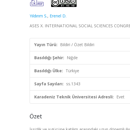
Yıldırım S.
,
Erenel D.
ASES X. INTERNATIONAL SOCIAL SCIENCES CONGRESS, Ni
Yayın Türü:
Bildiri / Özet Bildiri
Basıldığı Şehir:
Niğde
Basıldığı Ülke:
Türkiye
Sayfa Sayıları:
ss.1343
Karadeniz Teknik Üniversitesi Adresli:
Evet
Özet
İşsizlik ve işgücüne katılım arasındaki uzun dönemli il