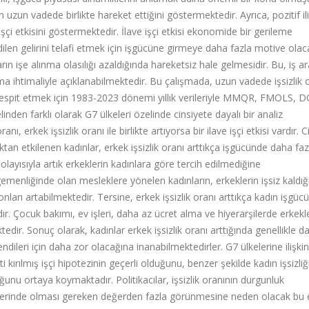
ının uzun vadede birlikte hareket ettiğini göstermektedir. Ayrıca, pozitif ili
ış işçi etkisini göstermektedir. İlave işçi etkisi ekonomide bir gerileme
len gelirini telafi etmek için işgücüne girmeye daha fazla motive olac
ların işe alınma olasılığı azaldığında hareketsiz hale gelmesidir. Bu, iş 
ma ihtimaliyle açıklanabilmektedir. Bu çalışmada, uzun vadede işsizlik o
nı tespit etmek için 1983-2023 dönemi yıllık verileriyle MMQR, FMOLS, 
inden farklı olarak G7 ülkeleri özelinde cinsiyete dayalı bir analiz
ı, erkek işsizlik oranı ile birlikte artıyorsa bir ilave işçi etkisi vardır. 
ktan etkilenen kadınlar, erkek işsizlik oranı arttıkça işgücünde daha faz
olayısıyla artık erkeklerin kadınlara göre tercih edilmediğine
emenliğinde olan mesleklere yönelen kadınların, erkeklerin işsiz kaldığ
rı artabilmektedir. Tersine, erkek işsizlik oranı arttıkça kadın işgüc
ardır. Çocuk bakımı, ev işleri, daha az ücret alma ve hiyerarşilerde erkekl
dir. Sonuç olarak, kadınlar erkek işsizlik oranı arttığında genellikle da
ndileri için daha zor olacağına inanabilmektedirler. G7 ülkelerine ilişkin
i kırılmış işçi hipotezinin geçerli olduğunu, benzer şekilde kadın işsizliğ
unu ortaya koymaktadır. Politikacılar, işsizlik oranının durgunluk
erinde olması gereken değerden fazla görünmesine neden olacak bu e