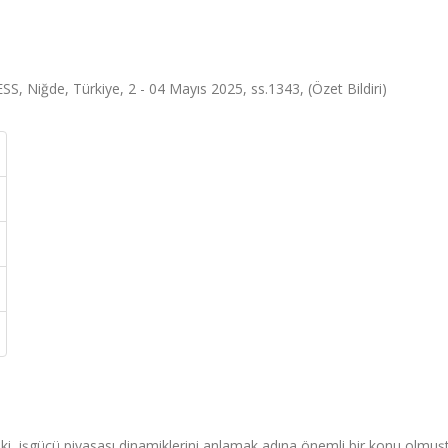
ğde, Türkiye, 2 - 04 Mayıs 2025, ss.1343, (Özet Bildiri)
işki, işgücü piyasası dinamiklerini anlamak adına önemli bir konu olmuş