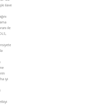
şki ilave
ağını
arama
ranı ile
DOLS,
Cinsiyete
la
ı
üne
erin
ha iyi
i
tkiyi