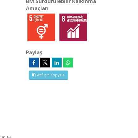
BM Sürdürülebilir Kalkınma
Amaçları
Paylaş
Atıf İçin Kopyala
tur. Bu