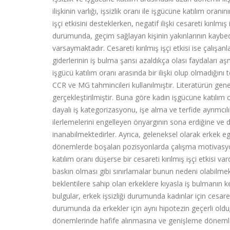
ilişkinin varlığı, işsizlik oranı ile işgücüne katılım oran
işçi etkisini desteklerken, negatif ilişki cesareti kırılm
durumunda, geçim sağlayan kişinin yakınlarının kaybedi
varsaymaktadır. Cesareti kırılmış işçi etkisi ise çalışan
giderlerinin iş bulma şansı azaldıkça olası faydaları aş
işgücü katılım oranı arasında bir ilişki olup olmadığı
CCR ve MG tahmincileri kullanılmıştır. Literatürün genel
gerçekleştirilmiştir. Buna göre kadın işgücüne katılım oran
dayalı iş kategorizasyonu, işe alma ve terfide ayrımcılı
ilerlemelerini engelleyen önyargının sona erdiğine ve d
inanabilmektedirler. Ayrıca, geleneksel olarak erkek eg
dönemlerde boşalan pozisyonlarda çalışma motivasyonla
katılım oranı düşerse bir cesareti kırılmış işçi etkisi v
baskın olması gibi sınırlamalar bunun nedeni olabilmekte
beklentilere sahip olan erkeklere kıyasla iş bulmanın ke
bulgular, erkek işsizliği durumunda kadınlar için cesaret
durumunda da erkekler için aynı hipotezin geçerli olduğ
dönemlerinde hafife alınmasına ve genişleme döneml