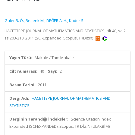
Guler B. Ö.
,
Besenk M.
,
DEĞER A. H.
,
Kader S.
HACETTEPE JOURNAL OF MATHEMATICS AND STATISTICS, cilt.40, sa.2,
ss.203-210, 2011 (SCI-Expanded, Scopus, TRDizin)
Yayın Türü:
Makale / Tam Makale
Cilt numarası:
40
Sayı:
2
Basım Tarihi:
2011
Dergi Adı:
HACETTEPE JOURNAL OF MATHEMATICS AND
STATISTICS
Derginin Tarandığı İndeksler:
Science Citation Index
Expanded (SCI-EXPANDED), Scopus, TR DİZİN (ULAKBİM)