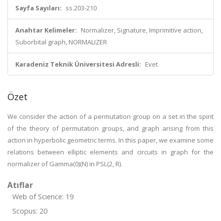
Sayfa Sayıları:
ss.203-210
Anahtar Kelimeler:
Normalizer, Signature, Imprimitive action,
Suborbital graph, NORMALIZER
Karadeniz Teknik Üniversitesi Adresli:
Evet
Özet
We consider the action of a permutation group on a set in the spirit
of the theory of permutation groups, and graph arising from this
action in hyperbolic geometric terms. In this paper, we examine some
relations between elliptic elements and circuits in graph for the
normalizer of Gamma(0)(N) in PSL(2, R).
Atıflar
Web of Science: 19
Scopus: 20