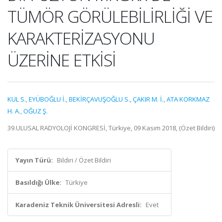
TÜMÖR GÖRÜLEBİLİRLİĞİ VE
KARAKTERİZASYONU
ÜZERİNE ETKİSİ
KUL S.
,
EYÜBOĞLU İ.
,
BEKİRÇAVUŞOĞLU S.
,
ÇAKIR M. İ.
,
ATA KORKMAZ
H. A.
,
OĞUZ Ş.
39.ULUSAL RADYOLOJİ KONGRESİ, Türkiye, 09 Kasım 2018, (Özet Bildiri)
Yayın Türü:
Bildiri / Özet Bildiri
Basıldığı Ülke:
Türkiye
Karadeniz Teknik Üniversitesi Adresli:
Evet