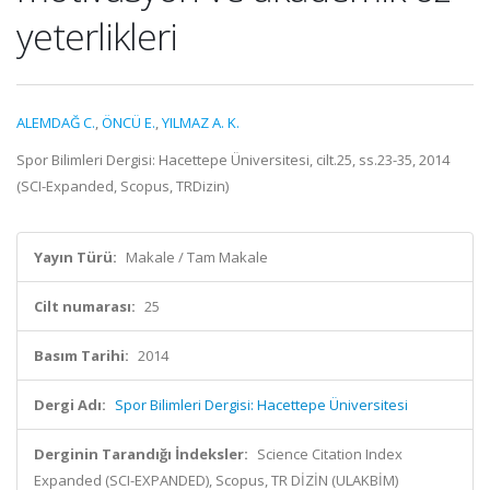
yeterlikleri
ALEMDAĞ C.
,
ÖNCÜ E.
,
YILMAZ A. K.
Spor Bilimleri Dergisi: Hacettepe Üniversitesi, cilt.25, ss.23-35, 2014
(SCI-Expanded, Scopus, TRDizin)
Yayın Türü:
Makale / Tam Makale
Cilt numarası:
25
Basım Tarihi:
2014
Dergi Adı:
Spor Bilimleri Dergisi: Hacettepe Üniversitesi
Derginin Tarandığı İndeksler:
Science Citation Index
Expanded (SCI-EXPANDED), Scopus, TR DİZİN (ULAKBİM)