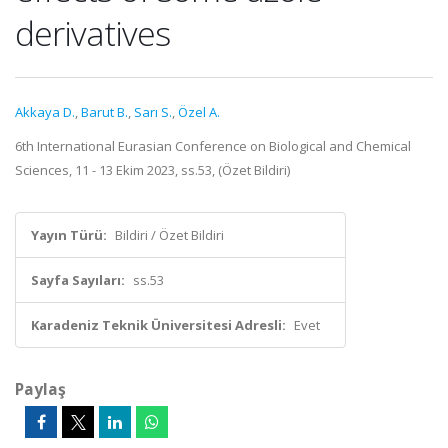
derivatives
Akkaya D.
,
Barut B.
,
Sarı S.
,
Özel A.
6th International Eurasian Conference on Biological and Chemical
Sciences, 11 - 13 Ekim 2023, ss.53, (Özet Bildiri)
Yayın Türü:
Bildiri / Özet Bildiri
Sayfa Sayıları:
ss.53
Karadeniz Teknik Üniversitesi Adresli:
Evet
Paylaş