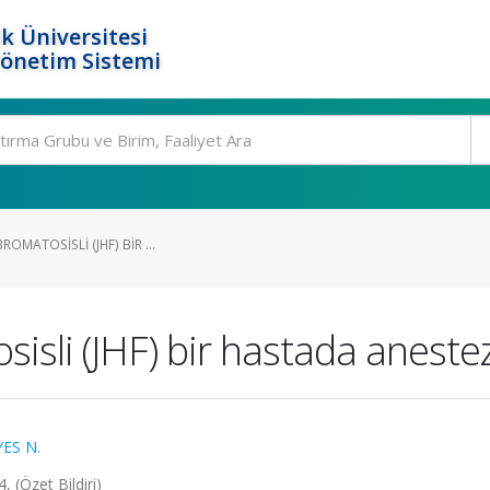
k Üniversitesi
Yönetim Sistemi
ROMATOSISLI (JHF) BIR ...
sisli (JHF) bir hastada anestez
YES N.
(Özet Bildiri)