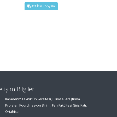
Atıf İçin Kopyala
letişim Bilgileri
Karadeniz Teknik Üniversitesi, Bilimsel Araştırma
Projeleri Koordinasyon Birimi, Fen Fakültesi Giriş Katı,
Ortahisar