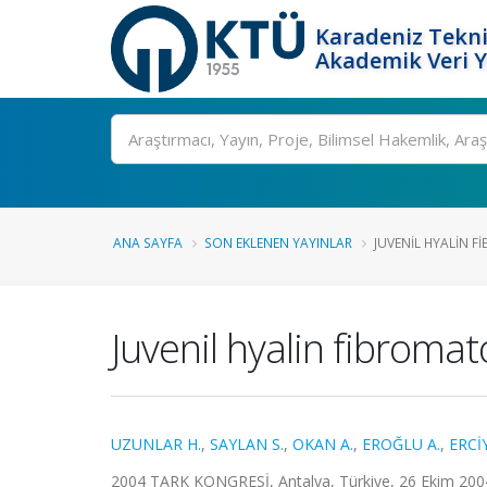
Karadeniz Tekni
Akademik Veri 
Ara
ANA SAYFA
SON EKLENEN YAYINLAR
JUVENIL HYALIN FIB
Juvenil hyalin fibromato
UZUNLAR H.
,
SAYLAN S.
,
OKAN A.
,
EROĞLU A.
,
ERCİ
2004 TARK KONGRESİ, Antalya, Türkiye, 26 Ekim 2004, 