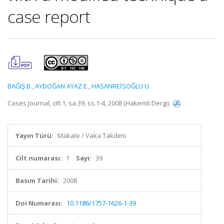
case report
BAĞIŞ B.
,
AYDOĞAN AYAZ E.
,
HASANREİSOĞLU U.
Cases Journal, cilt.1, sa.39, ss.1-4, 2008 (Hakemli Dergi)
Yayın Türü:
Makale / Vaka Takdimi
Cilt numarası:
1
Sayı:
39
Basım Tarihi:
2008
Doi Numarası:
10.1186/1757-1626-1-39