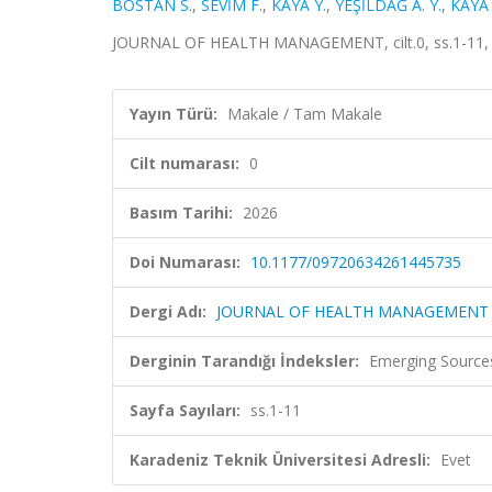
BOSTAN S.
,
SEVİM F.
,
KAYA Y.
,
YEŞİLDAĞ A. Y.
,
KAYA 
JOURNAL OF HEALTH MANAGEMENT, cilt.0, ss.1-11, 
Yayın Türü:
Makale / Tam Makale
Cilt numarası:
0
Basım Tarihi:
2026
Doi Numarası:
10.1177/09720634261445735
Dergi Adı:
JOURNAL OF HEALTH MANAGEMENT
Derginin Tarandığı İndeksler:
Emerging Sources
Sayfa Sayıları:
ss.1-11
Karadeniz Teknik Üniversitesi Adresli:
Evet