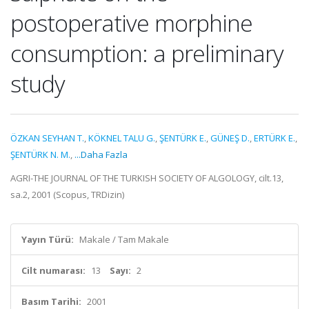
postoperative morphine
consumption: a preliminary
study
ÖZKAN SEYHAN T.
,
KÖKNEL TALU G.
,
ŞENTÜRK E.
,
GÜNEŞ D.
,
ERTÜRK E.
,
ŞENTÜRK N. M.
,
...Daha Fazla
AGRI-THE JOURNAL OF THE TURKISH SOCIETY OF ALGOLOGY, cilt.13,
sa.2, 2001 (Scopus, TRDizin)
Yayın Türü:
Makale / Tam Makale
Cilt numarası:
13
Sayı:
2
Basım Tarihi:
2001