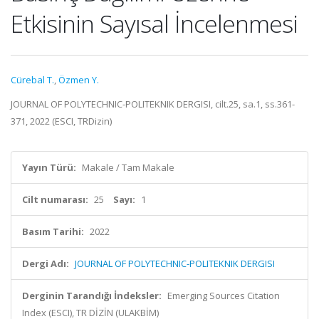
Etkisinin Sayısal İncelenmesi
Cürebal T.
,
Özmen Y.
JOURNAL OF POLYTECHNIC-POLITEKNIK DERGISI, cilt.25, sa.1, ss.361-
371, 2022 (ESCI, TRDizin)
Yayın Türü:
Makale / Tam Makale
Cilt numarası:
25
Sayı:
1
Basım Tarihi:
2022
Dergi Adı:
JOURNAL OF POLYTECHNIC-POLITEKNIK DERGISI
Derginin Tarandığı İndeksler:
Emerging Sources Citation
Index (ESCI), TR DİZİN (ULAKBİM)