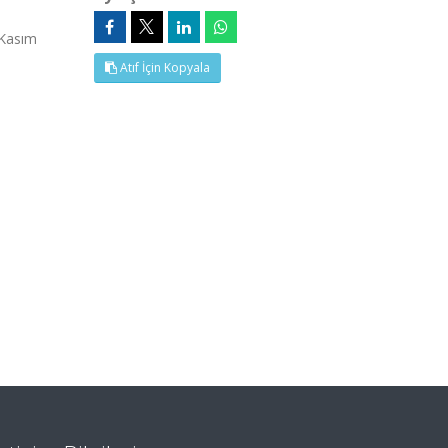
 Kasım
Atıf İçin Kopyala