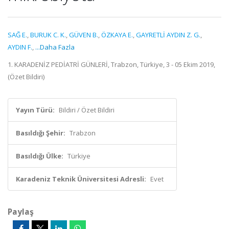
SAĞ E.
,
BURUK C. K.
,
GÜVEN B.
,
ÖZKAYA E.
,
GAYRETLİ AYDIN Z. G.
,
AYDIN F.
,
...Daha Fazla
1. KARADENİZ PEDİATRİ GÜNLERİ, Trabzon, Türkiye, 3 - 05 Ekim 2019,
(Özet Bildiri)
Yayın Türü:
Bildiri / Özet Bildiri
Basıldığı Şehir:
Trabzon
Basıldığı Ülke:
Türkiye
Karadeniz Teknik Üniversitesi Adresli:
Evet
Paylaş