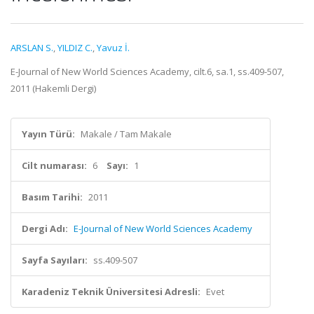
ARSLAN S.
,
YILDIZ C.
,
Yavuz İ.
E-Journal of New World Sciences Academy, cilt.6, sa.1, ss.409-507,
2011 (Hakemli Dergi)
Yayın Türü:
Makale / Tam Makale
Cilt numarası:
6
Sayı:
1
Basım Tarihi:
2011
Dergi Adı:
E-Journal of New World Sciences Academy
Sayfa Sayıları:
ss.409-507
Karadeniz Teknik Üniversitesi Adresli:
Evet