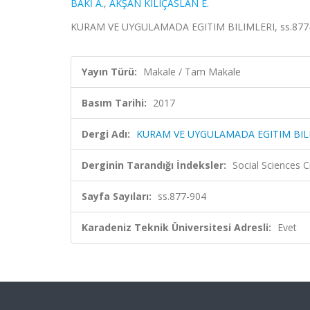
BAKİ A.
,
AKŞAN KILIÇASLAN E.
KURAM VE UYGULAMADA EGITIM BILIMLERI, ss.877-9
Yayın Türü:
Makale / Tam Makale
Basım Tarihi:
2017
Dergi Adı:
KURAM VE UYGULAMADA EGITIM BIL
Derginin Tarandığı İndeksler:
Social Sciences C
Sayfa Sayıları:
ss.877-904
Karadeniz Teknik Üniversitesi Adresli:
Evet