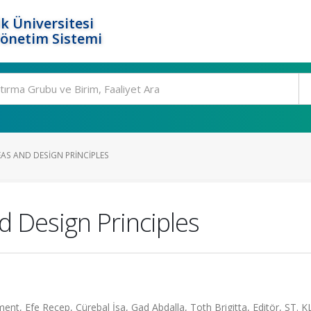
k Üniversitesi
Yönetim Sistemi
AS AND DESIGN PRINCIPLES
 Design Principles
nt, Efe Recep, Cürebal İsa, Gad Abdalla, Toth Brigitta, Editör, ST.