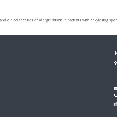
 clinical features of allergic rhinitis in patients with ankylosing spond
İ