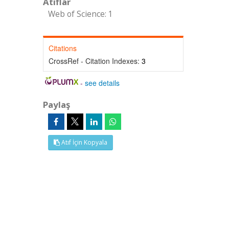
Atıflar
Web of Science: 1
Citations
CrossRef - Citation Indexes:
3
-
see details
Paylaş
Atıf İçin Kopyala