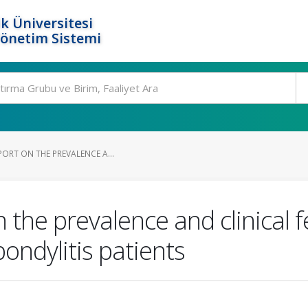
k Üniversitesi
Yönetim Sistemi
PORT ON THE PREVALENCE A...
 the prevalence and clinical fe
pondylitis patients