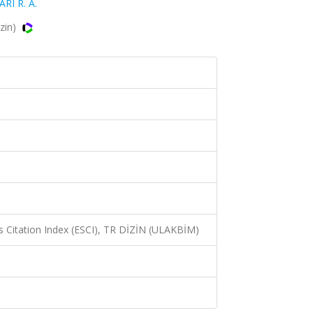
ARI R. A.
izin)
 Citation Index (ESCI), TR DİZİN (ULAKBİM)