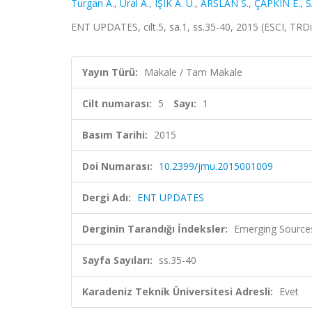
Turgan A.
,
Ural A.
,
IŞIK A. Ü.
,
ARSLAN S.
,
ÇAPKIN E.
,
S
ENT UPDATES, cilt.5, sa.1, ss.35-40, 2015 (ESCI, TRD
Yayın Türü:
Makale / Tam Makale
Cilt numarası:
5
Sayı:
1
Basım Tarihi:
2015
Doi Numarası:
10.2399/jmu.2015001009
Dergi Adı:
ENT UPDATES
Derginin Tarandığı İndeksler:
Emerging Sources
Sayfa Sayıları:
ss.35-40
Karadeniz Teknik Üniversitesi Adresli:
Evet