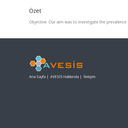
Özet
Objective: Our aim was to investigate the prevalence and
Ana Sayfa
|
AVESİS Hakkında
|
İletişim