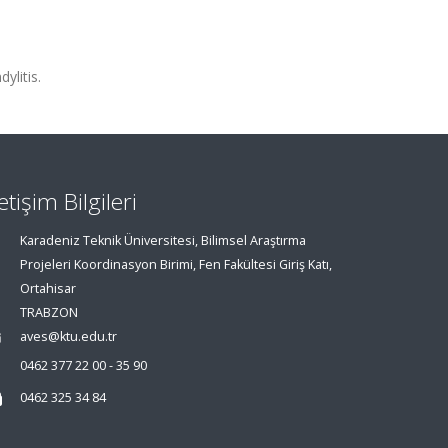
ylitis.
letişim Bilgileri
Karadeniz Teknik Üniversitesi, Bilimsel Araştırma
Projeleri Koordinasyon Birimi, Fen Fakültesi Giriş Katı,
Ortahisar
TRABZON
aves@ktu.edu.tr
0462 377 22 00 - 35 90
0462 325 34 84