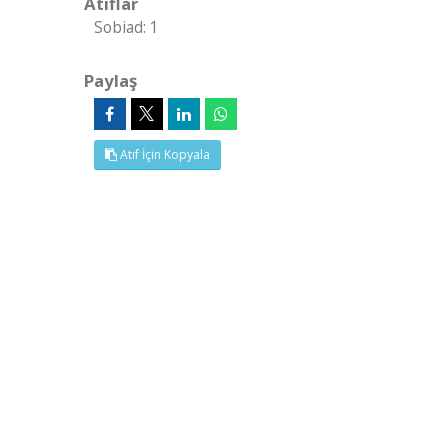
Atıflar
Sobiad: 1
Paylaş
Atıf İçin Kopyala