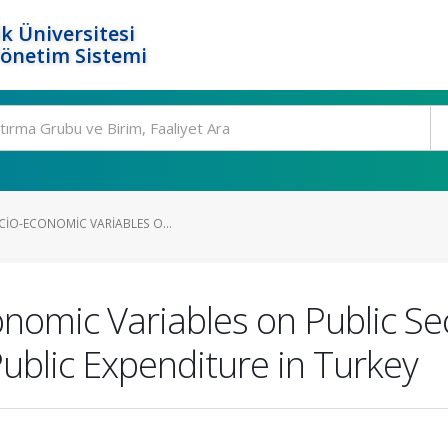
k Üniversitesi
Yönetim Sistemi
CIO-ECONOMIC VARIABLES O...
onomic Variables on Public S
Public Expenditure in Turkey