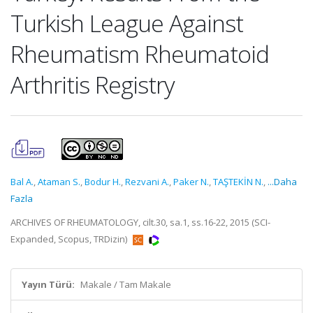
Turkish League Against
Rheumatism Rheumatoid
Arthritis Registry
Bal A.
,
Ataman S.
,
Bodur H.
,
Rezvani A.
,
Paker N.
,
TAŞTEKİN N.
,
...Daha
Fazla
ARCHIVES OF RHEUMATOLOGY, cilt.30, sa.1, ss.16-22, 2015 (SCI-
Expanded, Scopus, TRDizin)
Yayın Türü:
Makale / Tam Makale