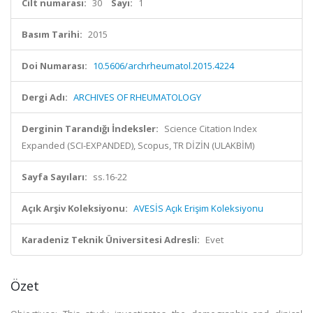
Cilt numarası:
30
Sayı:
1
Basım Tarihi:
2015
Doi Numarası:
10.5606/archrheumatol.2015.4224
Dergi Adı:
ARCHIVES OF RHEUMATOLOGY
Derginin Tarandığı İndeksler:
Science Citation Index
Expanded (SCI-EXPANDED), Scopus, TR DİZİN (ULAKBİM)
Sayfa Sayıları:
ss.16-22
Açık Arşiv Koleksiyonu:
AVESİS Açık Erişim Koleksiyonu
Karadeniz Teknik Üniversitesi Adresli:
Evet
Özet