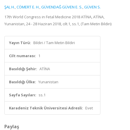
ŞAL H.
,
CÖMERT E. H.
,
GÜVENDAĞ GÜVEN E. S.
,
GÜVEN S.
17th World Congress in Fetal Medicine 2018 ATİNA, ATİNA,
Yunanistan, 24 - 28 Haziran 2018, cilt.1, ss.1, (Tam Metin Bildiri)
Yayın Türü:
Bildiri / Tam Metin Bildiri
Cilt numarası:
1
Basıldığı Şehir:
ATİNA
Basıldığı Ülke:
Yunanistan
Sayfa Sayıları:
ss.1
Karadeniz Teknik Üniversitesi Adresli:
Evet
Paylaş